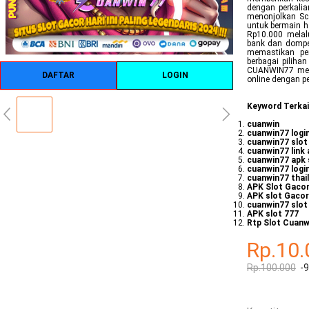
dengan perkali
menonjolkan Sca
untuk bermain h
Rp10.000 melal
bank dan dompet
memastikan pe
berbagai piliha
CUANWIN77 menj
DAFTAR
LOGIN
online dengan p
Keyword Terkai
cuanwin
cuanwin77 logi
cuanwin77 slot
cuanwin77 link 
cuanwin77 apk 
cuanwin77 login
cuanwin77 thai
APK Slot Gaco
APK slot Gacor
cuanwin77 slot 
APK slot 777
Rtp Slot Cuanw
Rp.10.
Rp.100.000
-